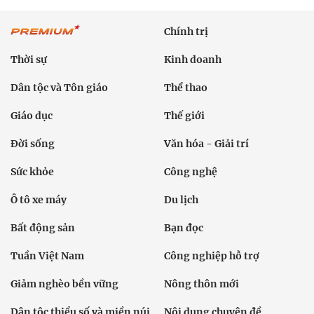
Chính trị
Thời sự
Kinh doanh
Dân tộc và Tôn giáo
Thể thao
Giáo dục
Thế giới
Đời sống
Văn hóa - Giải trí
Sức khỏe
Công nghệ
Ô tô xe máy
Du lịch
Bất động sản
Bạn đọc
Tuần Việt Nam
Công nghiệp hỗ trợ
Giảm nghèo bền vững
Nông thôn mới
Dân tộc thiểu số và miền núi
Nội dung chuyên đề