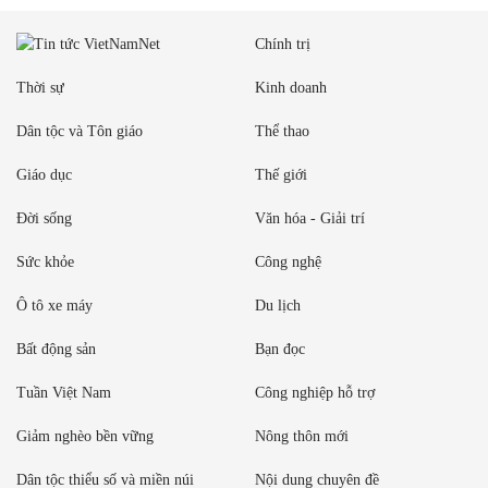
Chính trị
Thời sự
Kinh doanh
Dân tộc và Tôn giáo
Thể thao
Giáo dục
Thế giới
Đời sống
Văn hóa - Giải trí
Sức khỏe
Công nghệ
Ô tô xe máy
Du lịch
Bất động sản
Bạn đọc
Tuần Việt Nam
Công nghiệp hỗ trợ
Giảm nghèo bền vững
Nông thôn mới
Dân tộc thiểu số và miền núi
Nội dung chuyên đề