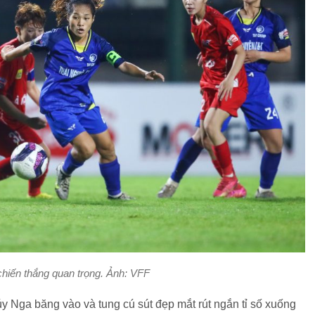
hiến thắng quan trọng. Ảnh: VFF
 Nga băng vào và tung cú sút đẹp mắt rút ngắn tỉ số xuống