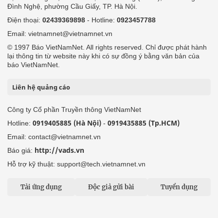
Đình Nghệ, phường Cầu Giấy, TP. Hà Nội.
Điện thoại:
02439369898
- Hotline:
0923457788
Email: vietnamnet@vietnamnet.vn
© 1997 Báo VietNamNet. All rights reserved. Chỉ được phát hành
lại thông tin từ website này khi có sự đồng ý bằng văn bản của
báo VietNamNet.
Liên hệ quảng cáo
Công ty Cổ phần Truyền thông VietNamNet
0919405885 (Hà Nội)
0919435885 (Tp.HCM)
Hotline:
-
Email: contact@vietnamnet.vn
http://vads.vn
Báo giá:
Hỗ trợ kỹ thuật: support@tech.vietnamnet.vn
Tải ứng dụng
Độc giả gửi bài
Tuyển dụng