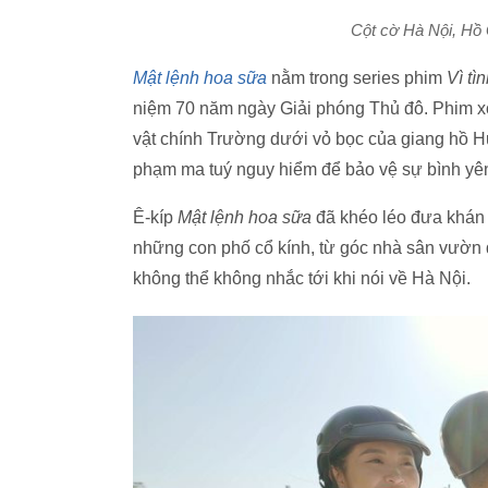
Cột cờ Hà Nội, Hồ
Mật lệnh hoa sữa
nằm trong series phim
Vì tì
niệm 70 năm ngày Giải phóng Thủ đô. Phim x
vật chính Trường dưới vỏ bọc của giang hồ Hư
phạm ma tuý nguy hiểm để bảo vệ sự bình yê
Ê-kíp
Mật lệnh hoa sữa
đã khéo léo đưa khán 
những con phố cổ kính, từ góc nhà sân vườn 
không thể không nhắc tới khi nói về Hà Nội.