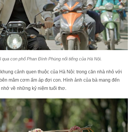
i qua con phố Phan Đình Phùng nổi tiếng của Hà Nội.
 khung cảnh quen thuộc của Hà Nội: trong căn nhà nhỏ với
ng, bên mâm cơm ấm áp đợi con. Hình ảnh của bà mang đến
 nhớ về những kỷ niệm tuổi thơ.