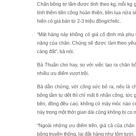
Chăn bông tơ tằm được tính theo kg, mỗi kg gi
tính thêm tiền công hoàn thiện, tiền lụa nữa 
hiện có giá bán từ 2-3 triệu đồng/chiếc.
“Mặt hàng này không có giá cố định mà phụ 
nặng của chăn. Chúng sẽ được làm theo yêu 
càng đắt”, bà nói.
Bà Thuận cho hay, so với việc tạo ra chăn bô
nhiều ưu điểm vượt trội.
Bà dẫn chứng, với công sức bỏ ra, nếu là c
bông tằm tự dệt thì chỉ mất 6 nhân công, tức
bền, đồng đều cao, không có máy móc nào có 
này trong một thời gian dài cũng không bị co 
“Ngoài những ưu điểm trên, giá cả của chăn t
bông truyền thống, lại đắt hàng như tôm tươ