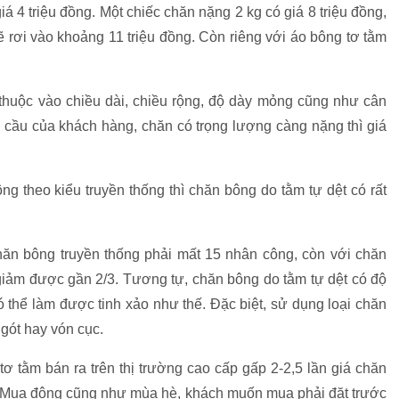
á 4 triệu đồng. Một chiếc chăn nặng 2 kg có giá 8 triệu đồng,
sẽ rơi vào khoảng 11 triệu đồng. Còn riêng với áo bông tơ tằm
thuộc vào chiều dài, chiều rộng, độ dày mỏng cũng như cân
cầu của khách hàng, chăn có trọng lượng càng nặng thì giá
ng theo kiểu truyền thống thì chăn bông do tằm tự dệt có rất
hăn bông truyền thống phải mất 15 nhân công, còn với chăn
 giảm được gần 2/3. Tương tự, chăn bông do tằm tự dệt có độ
thể làm được tinh xảo như thế. Đặc biệt, sử dụng loại chăn
ngót hay vón cục.
ơ tằm bán ra trên thị trường cao cấp gấp 2-2,5 lần giá chăn
i. Mua đông cũng như mùa hè, khách muốn mua phải đặt trước