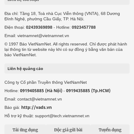
Địa chỉ: Tầng 18, Toà nhà Cục Viễn thông (VNTA), 68 Dương
Đình Nghệ, phường Cầu Giấy, TP. Hà Nội.
Điện thoại:
02439369898
- Hotline:
0923457788
Email: vietnamnet@vietnamnet.vn
© 1997 Báo VietNamNet. All rights reserved. Chỉ được phát hành
lại thông tin từ website này khi có sự đồng ý bằng văn bản của
báo VietNamNet.
Liên hệ quảng cáo
Công ty Cổ phần Truyền thông VietNamNet
0919405885 (Hà Nội)
0919435885 (Tp.HCM)
Hotline:
-
Email: contact@vietnamnet.vn
http://vads.vn
Báo giá:
Hỗ trợ kỹ thuật: support@tech.vietnamnet.vn
Tải ứng dụng
Độc giả gửi bài
Tuyển dụng