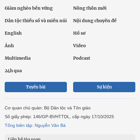
Giảm nghèo bền vững
Nông thôn mới
Dân tộc thiểu số và miền núi
Nội dung chuyên đề
English
Hồ sơ
Ảnh
Video
Multimedia
Podcast
24h qua
Tuyến bài
Sự kiện
Cơ quan chủ quản: Bộ Dân tộc và Tôn giáo
Số giấy phép: 146/GP-BVHTTDL, cấp ngày 17/10/2025
Tổng biên tập: Nguyễn Văn Bá
Liên hệ tòa soạn