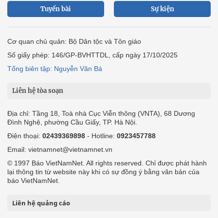
Tuyến bài
Sự kiện
Cơ quan chủ quản: Bộ Dân tộc và Tôn giáo
Số giấy phép: 146/GP-BVHTTDL, cấp ngày 17/10/2025
Tổng biên tập: Nguyễn Văn Bá
Liên hệ tòa soạn
Địa chỉ: Tầng 18, Toà nhà Cục Viễn thông (VNTA), 68 Dương
Đình Nghệ, phường Cầu Giấy, TP. Hà Nội.
Điện thoại:
02439369898
- Hotline:
0923457788
Email: vietnamnet@vietnamnet.vn
© 1997 Báo VietNamNet. All rights reserved. Chỉ được phát hành
lại thông tin từ website này khi có sự đồng ý bằng văn bản của
báo VietNamNet.
Liên hệ quảng cáo