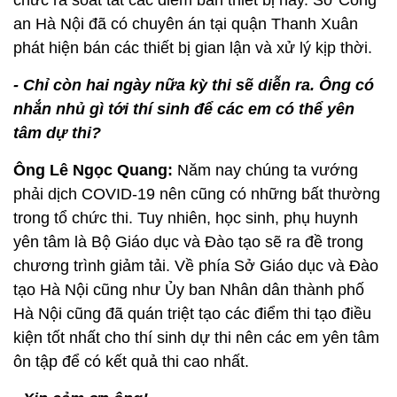
chức rà soát tất các điểm bán thiết bị này. Sở Công
an Hà Nội đã có chuyên án tại quận Thanh Xuân
phát hiện bán các thiết bị gian lận và xử lý kịp thời.
- Chỉ còn hai ngày nữa kỳ thi sẽ diễn ra. Ông có
nhắn nhủ gì tới thí sinh để các em có thể yên
tâm dự thi?
Ông Lê Ngọc Quang:
Năm nay chúng ta vướng
phải dịch COVID-19 nên cũng có những bất thường
trong tổ chức thi. Tuy nhiên, học sinh, phụ huynh
yên tâm là Bộ Giáo dục và Đào tạo sẽ ra đề trong
chương trình giảm tải. Về phía Sở Giáo dục và Đào
tạo Hà Nội cũng như Ủy ban Nhân dân thành phố
Hà Nội cũng đã quán triệt tạo các điểm thi tạo điều
kiện tốt nhất cho thí sinh dự thi nên các em yên tâm
ôn tập để có kết quả thi cao nhất.