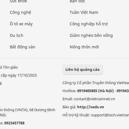
Sức khỏe
Bạn đọc
Công nghệ
Tuần Việt Nam
Ô tô xe máy
Công nghiệp hỗ trợ
Du lịch
Giảm nghèo bền vững
Bất động sản
Nông thôn mới
à Tôn giáo
Liên hệ quảng cáo
 cấp ngày 17/10/2025
Công ty Cổ phần Truyền thông VietN
á
Hotline:
0919405885 (Hà Nội)
-
091943
Email: contact@vietnamnet.vn
Báo giá:
http://vads.vn
Viễn thông (VNTA), 68 Dương Đình
Nội.
Hỗ trợ kỹ thuật: support@tech.vietna
ne:
0923457788