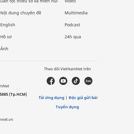
Dân tộc thiểu số và miền núi
Video
Nội dung chuyên đề
Multimedia
English
Podcast
Hồ sơ
24h qua
Ảnh
Theo dõi VietNamNet trên
amNet
5885 (Tp.HCM)
Tải ứng dụng
Độc giả gửi bài
Tuyển dụng
mnet.vn