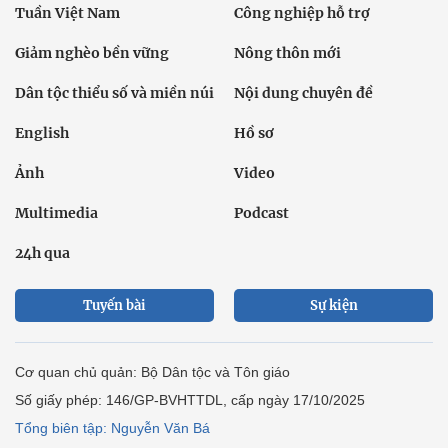
Tuần Việt Nam
Công nghiệp hỗ trợ
Giảm nghèo bền vững
Nông thôn mới
Dân tộc thiểu số và miền núi
Nội dung chuyên đề
English
Hồ sơ
Ảnh
Video
Multimedia
Podcast
24h qua
Tuyến bài
Sự kiện
Cơ quan chủ quản: Bộ Dân tộc và Tôn giáo
Số giấy phép: 146/GP-BVHTTDL, cấp ngày 17/10/2025
Tổng biên tập: Nguyễn Văn Bá