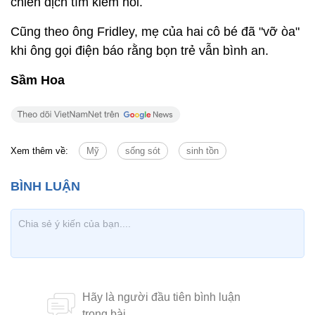
chiến dịch tìm kiếm nói.
Cũng theo ông Fridley, mẹ của hai cô bé đã "vỡ òa"
khi ông gọi điện báo rằng bọn trẻ vẫn bình an.
Sầm Hoa
Xem thêm về:
Mỹ
sống sót
sinh tồn