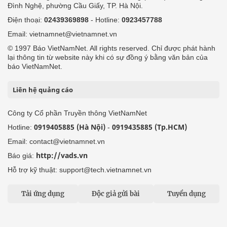
Đình Nghệ, phường Cầu Giấy, TP. Hà Nội.
Điện thoại:
02439369898
- Hotline:
0923457788
Email: vietnamnet@vietnamnet.vn
© 1997 Báo VietNamNet. All rights reserved. Chỉ được phát hành
lại thông tin từ website này khi có sự đồng ý bằng văn bản của
báo VietNamNet.
Liên hệ quảng cáo
Công ty Cổ phần Truyền thông VietNamNet
0919405885 (Hà Nội)
0919435885 (Tp.HCM)
Hotline:
-
Email: contact@vietnamnet.vn
http://vads.vn
Báo giá:
Hỗ trợ kỹ thuật: support@tech.vietnamnet.vn
Tải ứng dụng
Độc giả gửi bài
Tuyển dụng