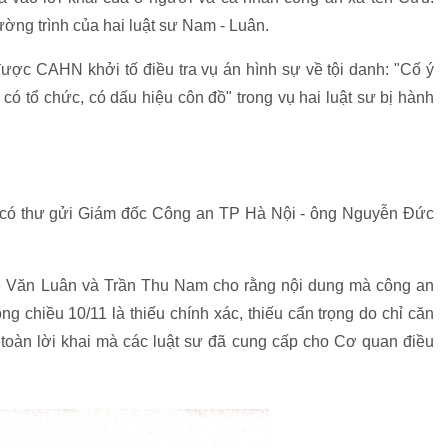
ờng trình của hai luật sư Nam - Luân.
được CAHN khởi tố điều tra vụ án hình sự về tội danh: "Cố ý
ó tổ chức, có dấu hiệu côn đồ" trong vụ hai luật sư bị hành
 có thư gửi Giám đốc Công an TP Hà Nội - ông Nguyễn Đức
Lê Văn Luân và Trần Thu Nam cho rằng nội dung mà công an
 chiều 10/11 là thiếu chính xác, thiếu cẩn trọng do chỉ căn
oàn toàn lời khai mà các luật sư đã cung cấp cho Cơ quan điều