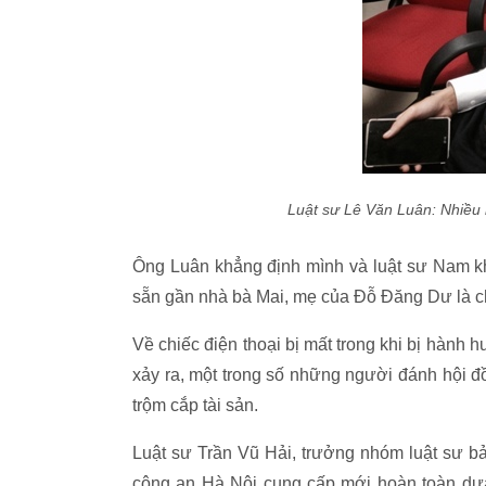
Luật sư Lê Văn Luân: Nhiều
Ông Luân khẳng định mình và luật sư Nam kh
sẵn gần nhà bà Mai, mẹ của Đỗ Đăng Dư là c
Về chiếc điện thoại bị mất trong khi bị hành 
xảy ra, một trong số những người đánh hội đồn
trộm cắp tài sản.
Luật sư Trần Vũ Hải, trưởng nhóm luật sư bả
công an Hà Nội cung cấp mới hoàn toàn d