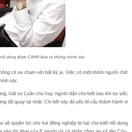
 nội dung được CAHN đưa ra không chính xác.
ông có va chạm với bất kỳ ai. Việc có một nhóm người chờ
hính xác.
hung, luật sư Luân cho hay: người dân cho biết sau khi sự việc
g đã quay lại nhặt. Chi tiết này đủ yếu tố cấu thành hành vi
o vệ quyền lợi cho hai đồng nghiệp bị hại cho biết nội dung
ựa vào lời khai của 8 người và cá nhân công an xã tên Cửu.