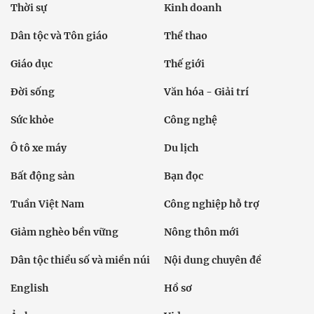
Thời sự
Kinh doanh
Dân tộc và Tôn giáo
Thể thao
Giáo dục
Thế giới
Đời sống
Văn hóa - Giải trí
Sức khỏe
Công nghệ
Ô tô xe máy
Du lịch
Bất động sản
Bạn đọc
Tuần Việt Nam
Công nghiệp hỗ trợ
Giảm nghèo bền vững
Nông thôn mới
Dân tộc thiểu số và miền núi
Nội dung chuyên đề
English
Hồ sơ