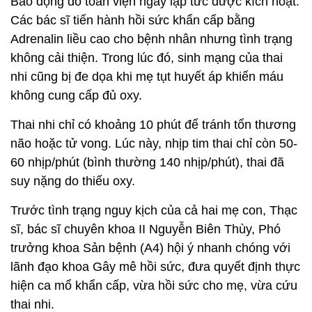
Báo động đỏ toàn viện ngay lập tức được kích hoạt.
Các bác sĩ tiến hành hồi sức khẩn cấp bằng
Adrenalin liều cao cho bệnh nhân nhưng tình trạng
không cải thiện. Trong lúc đó, sinh mạng của thai
nhi cũng bị đe dọa khi mẹ tụt huyết áp khiến máu
không cung cấp đủ oxy.
Thai nhi chỉ có khoảng 10 phút để tránh tổn thương
não hoặc tử vong. Lúc này, nhịp tim thai chỉ còn 50-
60 nhịp/phút (bình thường 140 nhịp/phút), thai đã
suy nặng do thiếu oxy.
Trước tình trạng nguy kịch của cả hai mẹ con, Thạc
sĩ, bác sĩ chuyên khoa II Nguyễn Biên Thùy, Phó
trưởng khoa Sản bệnh (A4) hội ý nhanh chóng với
lãnh đạo khoa Gây mê hồi sức, đưa quyết định thực
hiện ca mổ khẩn cấp, vừa hồi sức cho mẹ, vừa cứu
thai nhi.