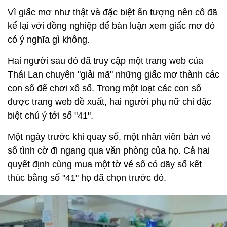
Vì giấc mơ như thật và đặc biệt ấn tượng nên cô đã
kể lại với đồng nghiệp để bàn luận xem giấc mơ đó
có ý nghĩa gì không.
Hai người sau đó đã truy cập một trang web của
Thái Lan chuyên "giải mã" những giấc mơ thành các
con số để chơi xổ số. Trong một loạt các con số
được trang web đề xuất, hai người phụ nữ chỉ đặc
biệt chú ý tới số "41".
Một ngày trước khi quay số, một nhân viên bán vé
số tình cờ đi ngang qua văn phòng của họ. Cả hai
quyết định cùng mua một tờ vé số có dãy số kết
thúc bằng số "41" họ đã chọn trước đó.