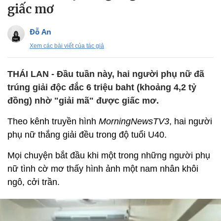
giấc mơ
Đỗ An
Xem các bài viết của tác giả
THÁI LAN - Đầu tuần này, hai người phụ nữ đã
trúng giải độc đắc 6 triệu baht (khoảng 4,2 tỷ
đồng) nhờ "giải mã" được giấc mơ.
Theo kênh truyền hình
MorningNewsTV3
, hai người
phụ nữ thắng giải đều trong độ tuổi U40.
Mọi chuyện bắt đầu khi một trong những người phụ
nữ tình cờ mơ thấy hình ảnh một nam nhân khôi
ngô, cởi trần.