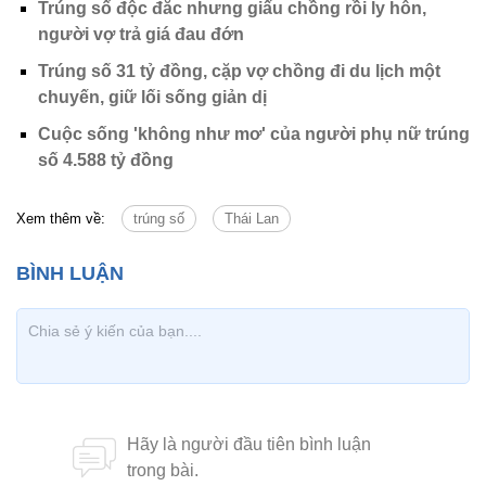
Trúng số độc đắc nhưng giấu chồng rồi ly hôn,
người vợ trả giá đau đớn
Trúng số 31 tỷ đồng, cặp vợ chồng đi du lịch một
chuyến, giữ lối sống giản dị
Cuộc sống 'không như mơ' của người phụ nữ trúng
số 4.588 tỷ đồng
Xem thêm về:
trúng số
Thái Lan