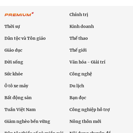
Chính trị
Thời sự
Kinh doanh
Dân tộc và Tôn giáo
Thể thao
Giáo dục
Thế giới
Đời sống
Văn hóa - Giải trí
Sức khỏe
Công nghệ
Ô tô xe máy
Du lịch
Bất động sản
Bạn đọc
Tuần Việt Nam
Công nghiệp hỗ trợ
Giảm nghèo bền vững
Nông thôn mới