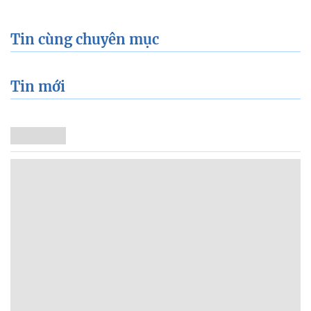
Tin cùng chuyên mục
Tin mới