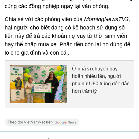
cùng các đồng nghiệp ngay tại văn phòng.
Chia sẻ với các phóng viên của
MorningNewsTV3
,
hai người cho biết đang có kế hoạch sử dụng số
tiền này để trả các khoản nợ vay từ thời sinh viên
hay thế chấp mua xe. Phần tiền còn lại họ dùng để
lo cho gia đình và con cái.
Ở nhà vì chuyến bay
hoãn nhiều lần, người
phụ nữ U80 trúng độc đắc
hơn trăm tỷ