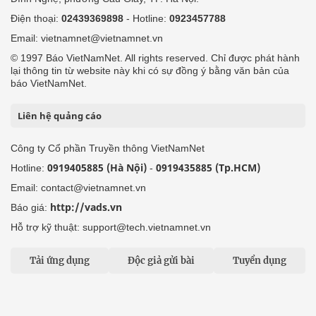
Điện thoại:
02439369898
- Hotline:
0923457788
Email: vietnamnet@vietnamnet.vn
© 1997 Báo VietNamNet. All rights reserved. Chỉ được phát hành
lại thông tin từ website này khi có sự đồng ý bằng văn bản của
báo VietNamNet.
Liên hệ quảng cáo
Công ty Cổ phần Truyền thông VietNamNet
0919405885 (Hà Nội)
0919435885 (Tp.HCM)
Hotline:
-
Email: contact@vietnamnet.vn
http://vads.vn
Báo giá:
Hỗ trợ kỹ thuật: support@tech.vietnamnet.vn
Tải ứng dụng
Độc giả gửi bài
Tuyển dụng