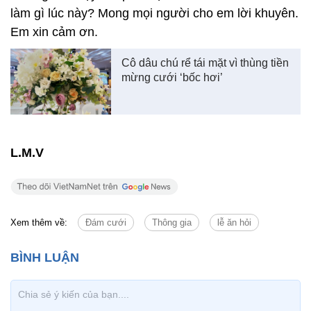
làm gì lúc này? Mong mọi người cho em lời khuyên.
Em xin cảm ơn.
Cô dâu chú rể tái mặt vì thùng tiền
mừng cưới ‘bốc hơi’
L.M.V
Xem thêm về:
Đám cưới
Thông gia
lễ ăn hỏi