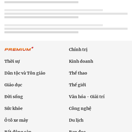
Chính trị
Thời sự
Kinh doanh
Dân tộc và Tôn giáo
Thể thao
Giáo dục
Thế giới
Đời sống
Văn hóa - Giải trí
Sức khỏe
Công nghệ
Ô tô xe máy
Du lịch
Bất động sản
Bạn đọc