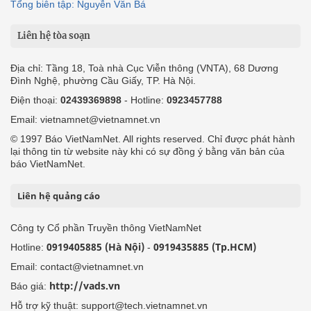
Tổng biên tập: Nguyễn Văn Bá
Liên hệ tòa soạn
Địa chỉ: Tầng 18, Toà nhà Cục Viễn thông (VNTA), 68 Dương
Đình Nghệ, phường Cầu Giấy, TP. Hà Nội.
Điện thoại:
02439369898
- Hotline:
0923457788
Email: vietnamnet@vietnamnet.vn
© 1997 Báo VietNamNet. All rights reserved. Chỉ được phát hành
lại thông tin từ website này khi có sự đồng ý bằng văn bản của
báo VietNamNet.
Liên hệ quảng cáo
Công ty Cổ phần Truyền thông VietNamNet
0919405885 (Hà Nội)
0919435885 (Tp.HCM)
Hotline:
-
Email: contact@vietnamnet.vn
http://vads.vn
Báo giá:
Hỗ trợ kỹ thuật: support@tech.vietnamnet.vn