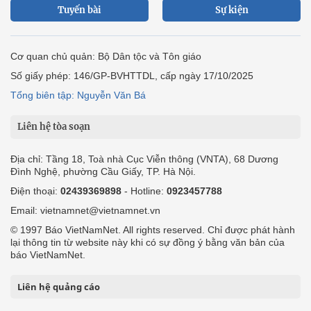
Tuyến bài
Sự kiện
Cơ quan chủ quản: Bộ Dân tộc và Tôn giáo
Số giấy phép: 146/GP-BVHTTDL, cấp ngày 17/10/2025
Tổng biên tập: Nguyễn Văn Bá
Liên hệ tòa soạn
Địa chỉ: Tầng 18, Toà nhà Cục Viễn thông (VNTA), 68 Dương
Đình Nghệ, phường Cầu Giấy, TP. Hà Nội.
Điện thoại:
02439369898
- Hotline:
0923457788
Email: vietnamnet@vietnamnet.vn
© 1997 Báo VietNamNet. All rights reserved. Chỉ được phát hành
lại thông tin từ website này khi có sự đồng ý bằng văn bản của
báo VietNamNet.
Liên hệ quảng cáo