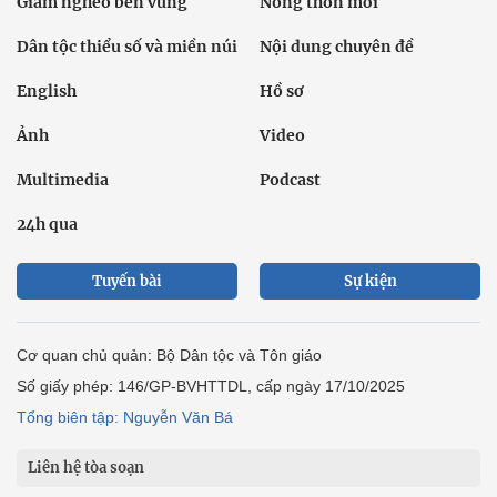
Giảm nghèo bền vững
Nông thôn mới
Dân tộc thiểu số và miền núi
Nội dung chuyên đề
English
Hồ sơ
Ảnh
Video
Multimedia
Podcast
24h qua
Tuyến bài
Sự kiện
Cơ quan chủ quản: Bộ Dân tộc và Tôn giáo
Số giấy phép: 146/GP-BVHTTDL, cấp ngày 17/10/2025
Tổng biên tập: Nguyễn Văn Bá
Liên hệ tòa soạn