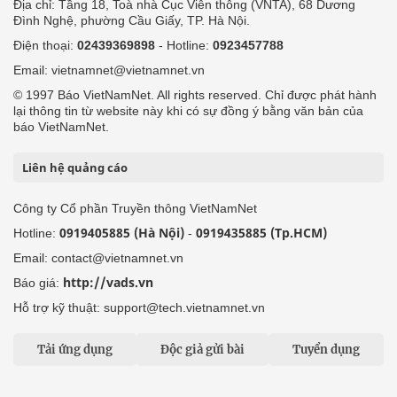
Địa chỉ: Tầng 18, Toà nhà Cục Viễn thông (VNTA), 68 Dương
Đình Nghệ, phường Cầu Giấy, TP. Hà Nội.
Điện thoại:
02439369898
- Hotline:
0923457788
Email: vietnamnet@vietnamnet.vn
© 1997 Báo VietNamNet. All rights reserved. Chỉ được phát hành
lại thông tin từ website này khi có sự đồng ý bằng văn bản của
báo VietNamNet.
Liên hệ quảng cáo
Công ty Cổ phần Truyền thông VietNamNet
0919405885 (Hà Nội)
0919435885 (Tp.HCM)
Hotline:
-
Email: contact@vietnamnet.vn
http://vads.vn
Báo giá:
Hỗ trợ kỹ thuật: support@tech.vietnamnet.vn
Tải ứng dụng
Độc giả gửi bài
Tuyển dụng