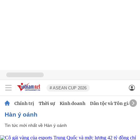
# ASEAN CUP 2026
Chính trị
Thời sự
Kinh doanh
Dân tộc và Tôn giáo
Hàn ý oánh
Tin tức mới nhất về
Hàn ý oánh