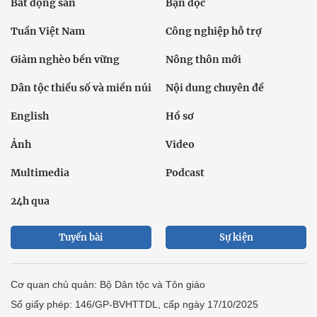
Bất động sản
Bạn đọc
Tuần Việt Nam
Công nghiệp hỗ trợ
Giảm nghèo bền vững
Nông thôn mới
Dân tộc thiểu số và miền núi
Nội dung chuyên đề
English
Hồ sơ
Ảnh
Video
Multimedia
Podcast
24h qua
Tuyến bài
Sự kiện
Cơ quan chủ quản: Bộ Dân tộc và Tôn giáo
Số giấy phép: 146/GP-BVHTTDL, cấp ngày 17/10/2025