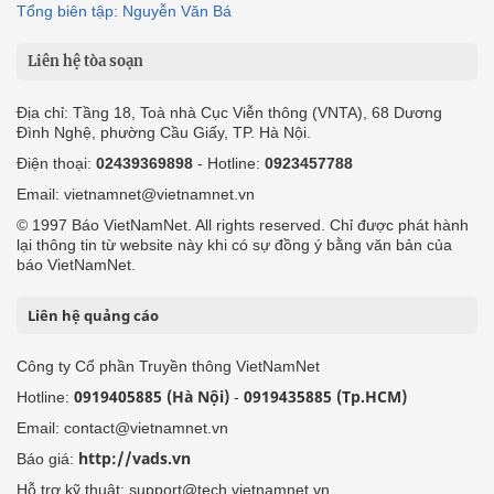
Tổng biên tập: Nguyễn Văn Bá
Liên hệ tòa soạn
Địa chỉ: Tầng 18, Toà nhà Cục Viễn thông (VNTA), 68 Dương
Đình Nghệ, phường Cầu Giấy, TP. Hà Nội.
Điện thoại:
02439369898
- Hotline:
0923457788
Email: vietnamnet@vietnamnet.vn
© 1997 Báo VietNamNet. All rights reserved. Chỉ được phát hành
lại thông tin từ website này khi có sự đồng ý bằng văn bản của
báo VietNamNet.
Liên hệ quảng cáo
Công ty Cổ phần Truyền thông VietNamNet
0919405885 (Hà Nội)
0919435885 (Tp.HCM)
Hotline:
-
Email: contact@vietnamnet.vn
http://vads.vn
Báo giá:
Hỗ trợ kỹ thuật: support@tech.vietnamnet.vn