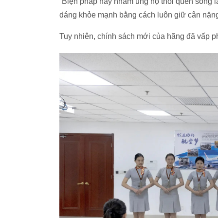
“Biện pháp này nhằm ủng hộ thói quen sống l
dáng khỏe mạnh bằng cách luôn giữ cân nặng 
Tuy nhiên, chính sách mới của hãng đã vấp p