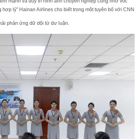
ành mạnh và duy trì hình ảnh chuyên nghiệp cũng như vóc
hợp lý” Hainan Airlines cho biết trong một tuyên bố với CNN
hải phản ứng dữ dội từ dư luận.