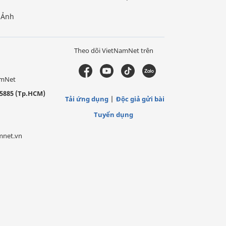
Ảnh
Theo dõi VietNamNet trên
amNet
5885 (Tp.HCM)
Tải ứng dụng
Độc giả gửi bài
Tuyển dụng
mnet.vn