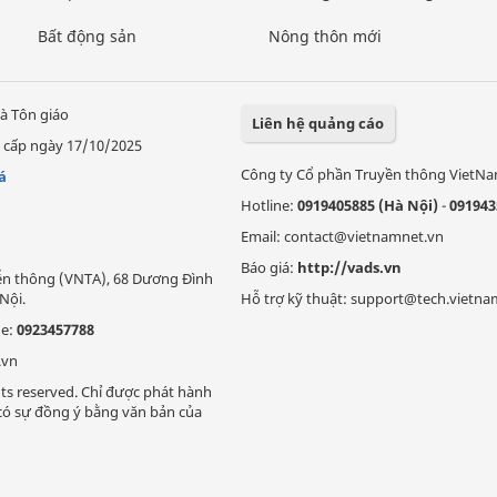
Bất động sản
Nông thôn mới
à Tôn giáo
Liên hệ quảng cáo
 cấp ngày 17/10/2025
Công ty Cổ phần Truyền thông VietN
á
Hotline:
0919405885 (Hà Nội)
-
091943
Email: contact@vietnamnet.vn
Báo giá:
http://vads.vn
Viễn thông (VNTA), 68 Dương Đình
Nội.
Hỗ trợ kỹ thuật: support@tech.vietna
ne:
0923457788
.vn
ts reserved. Chỉ được phát hành
i có sự đồng ý bằng văn bản của