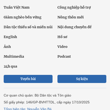
Tuần Việt Nam
Công nghiệp hỗ trợ
Giảm nghèo bền vững
Nông thôn mới
Dân tộc thiểu số và miền núi
Nội dung chuyên đề
English
Hồ sơ
Ảnh
Video
Multimedia
Podcast
24h qua
Tuyến bài
Sự kiện
Cơ quan chủ quản: Bộ Dân tộc và Tôn giáo
Số giấy phép: 146/GP-BVHTTDL, cấp ngày 17/10/2025
Tổng biên tập: Nguyễn Văn Bá