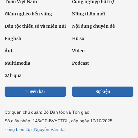
Tuần Việt Nam
Công nghiệp hỗ trợ
Giảm nghèo bền vững
Nông thôn mới
Dân tộc thiểu số và miền núi
Nội dung chuyên đề
English
Hồ sơ
Ảnh
Video
Multimedia
Podcast
24h qua
Tuyến bài
Sự kiện
Cơ quan chủ quản: Bộ Dân tộc và Tôn giáo
Số giấy phép: 146/GP-BVHTTDL, cấp ngày 17/10/2025
Tổng biên tập: Nguyễn Văn Bá