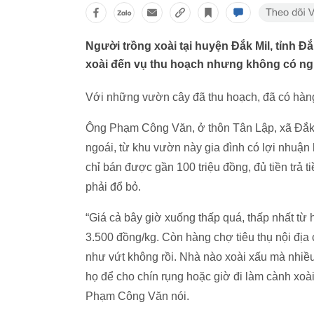
Người trồng xoài tại huyện Đắk Mil, tỉnh 
xoài đến vụ thu hoạch nhưng không có ngư
Với những vườn cây đã thu hoạch, đã có hàng
Ông Phạm Công Văn, ở thôn Tân Lập, xã Đắk G
ngoái, từ khu vườn này gia đình có lợi nhuận 
chỉ bán được gần 100 triệu đồng, đủ tiền trả t
phải đổ bỏ.
“Giá cả bây giờ xuống thấp quá, thấp nhất từ 
3.500 đồng/kg. Còn hàng chợ tiêu thụ nội đị
như vứt không rồi. Nhà nào xoài xấu mà nhiều
họ để cho chín rụng hoặc giờ đi làm cành xoài
Phạm Công Văn nói.