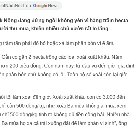
Đắk Nông đang đứng ngồi không yên vì hàng trăm hecta
ời thu mua, khiến nhiều chủ vườn rất lo lắng.
 trăm tấn phải đổ bỏ hoặc xả làm phân bón vì ế ẩm.
ằn có gần 2 hecta trồng các loại xoài xuất khẩu. Năm
hơn 200 triệu đồng. Còn năm nay, từ đầu vụ đến giờ, gia đình
iền phân bón chứ không có lãi. Toàn bộ số xoài còn lại giờ
hồi tôi làm xoài đến giờ. Xoài xuất khẩu còn có 3.000 đến
a chỉ còn 500 đồng/kg, như xoài Ba mùa không ai mua xem
 chỉ 500 đồng/kg tính ra không đủ tiền công hái. Nhiều nhà
 Ba mùa họ xả cả trái xuống đất để làm phân vi sinh”, ông