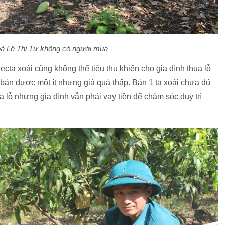
bà Lê Thị Tư không có người mua
ecta xoài cũng không thể tiêu thụ khiến cho gia đình thua lỗ
 bán được một ít nhưng giá quá thấp. Bán 1 tạ xoài chưa đủ
a lỗ nhưng gia đình vẫn phải vay tiền để chăm sóc duy trì