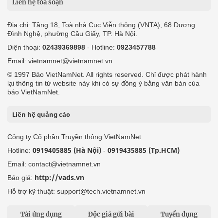
Liên hệ tòa soạn
Địa chỉ: Tầng 18, Toà nhà Cục Viễn thông (VNTA), 68 Dương
Đình Nghệ, phường Cầu Giấy, TP. Hà Nội.
Điện thoại:
02439369898
- Hotline:
0923457788
Email: vietnamnet@vietnamnet.vn
© 1997 Báo VietNamNet. All rights reserved. Chỉ được phát hành
lại thông tin từ website này khi có sự đồng ý bằng văn bản của
báo VietNamNet.
Liên hệ quảng cáo
Công ty Cổ phần Truyền thông VietNamNet
0919405885 (Hà Nội)
0919435885 (Tp.HCM)
Hotline:
-
Email: contact@vietnamnet.vn
http://vads.vn
Báo giá:
Hỗ trợ kỹ thuật: support@tech.vietnamnet.vn
Tải ứng dụng
Độc giả gửi bài
Tuyển dụng