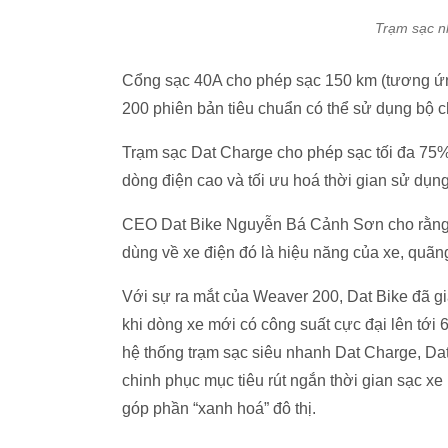
Trạm sạc n
Cổng sạc 40A cho phép sạc 150 km (tương ứ
200 phiên bản tiêu chuẩn có thể sử dụng bộ c
Trạm sạc Dat Charge cho phép sạc tối đa 75% 
dòng điện cao và tối ưu hoá thời gian sử dụn
CEO Dat Bike Nguyễn Bá Cảnh Sơn cho rằng 
dùng về xe điện đó là hiệu năng của xe, quãn
Với sự ra mắt của Weaver 200, Dat Bike đã g
khi dòng xe mới có công suất cực đại lên tới 
hệ thống trạm sạc siêu nhanh Dat Charge, Dat 
chinh phục mục tiêu rút ngắn thời gian sạc x
góp phần “xanh hoá” đô thị.