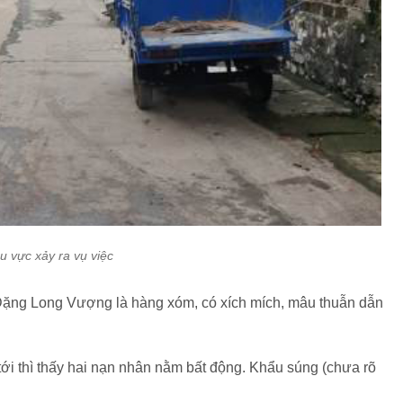
u vực xảy ra vụ việc
ặng Long Vượng là hàng xóm, có xích mích, mâu thuẫn dẫn
tới thì thấy hai nạn nhân nằm bất động. Khẩu súng (chưa rõ