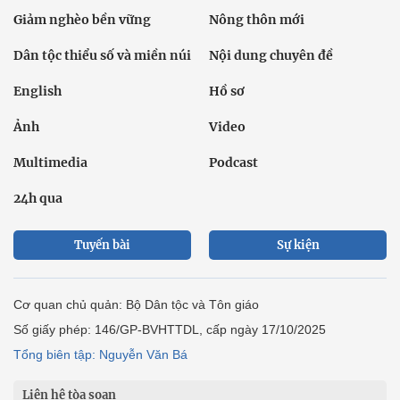
Giảm nghèo bền vững
Nông thôn mới
Dân tộc thiểu số và miền núi
Nội dung chuyên đề
English
Hồ sơ
Ảnh
Video
Multimedia
Podcast
24h qua
Tuyến bài
Sự kiện
Cơ quan chủ quản: Bộ Dân tộc và Tôn giáo
Số giấy phép: 146/GP-BVHTTDL, cấp ngày 17/10/2025
Tổng biên tập: Nguyễn Văn Bá
Liên hệ tòa soạn