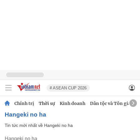
# ASEAN CUP 2026
Chính trị
Thời sự
Kinh doanh
Dân tộc và Tôn giáo
Hangeki no ha
Tin tức mới nhất về
Hangeki no ha
Hangeki no ha