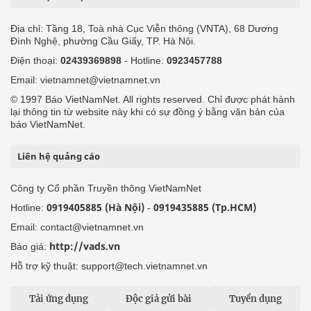
Địa chỉ: Tầng 18, Toà nhà Cục Viễn thông (VNTA), 68 Dương
Đình Nghệ, phường Cầu Giấy, TP. Hà Nội.
Điện thoại:
02439369898
- Hotline:
0923457788
Email: vietnamnet@vietnamnet.vn
© 1997 Báo VietNamNet. All rights reserved. Chỉ được phát hành
lại thông tin từ website này khi có sự đồng ý bằng văn bản của
báo VietNamNet.
Liên hệ quảng cáo
Công ty Cổ phần Truyền thông VietNamNet
0919405885 (Hà Nội)
0919435885 (Tp.HCM)
Hotline:
-
Email: contact@vietnamnet.vn
http://vads.vn
Báo giá:
Hỗ trợ kỹ thuật: support@tech.vietnamnet.vn
Tải ứng dụng
Độc giả gửi bài
Tuyển dụng