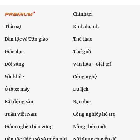
Chính trị
Thời sự
Kinh doanh
Dân tộc và Tôn giáo
Thể thao
Giáo dục
Thế giới
Đời sống
Văn hóa - Giải trí
Sức khỏe
Công nghệ
Ô tô xe máy
Du lịch
Bất động sản
Bạn đọc
Tuần Việt Nam
Công nghiệp hỗ trợ
Giảm nghèo bền vững
Nông thôn mới
Dân tộc thiểu số và miền núi
Nội dung chuyên đề