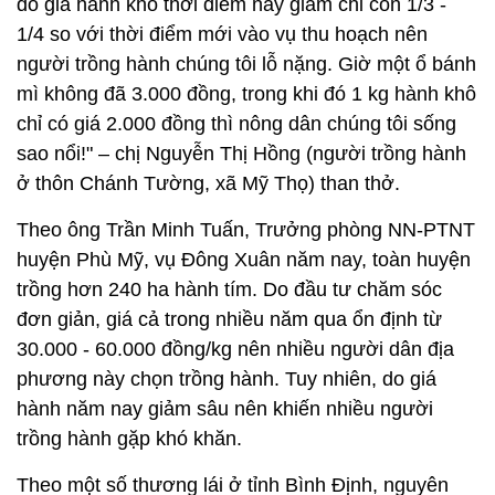
do giá hành khô thời điểm này giảm chỉ còn 1/3 -
1/4 so với thời điểm mới vào vụ thu hoạch nên
người trồng hành chúng tôi lỗ nặng. Giờ một ổ bánh
mì không đã 3.000 đồng, trong khi đó 1 kg hành khô
chỉ có giá 2.000 đồng thì nông dân chúng tôi sống
sao nổi!" – chị Nguyễn Thị Hồng (người trồng hành
ở thôn Chánh Tường, xã Mỹ Thọ) than thở.
Theo ông Trần Minh Tuấn, Trưởng phòng NN-PTNT
huyện Phù Mỹ, vụ Đông Xuân năm nay, toàn huyện
trồng hơn 240 ha hành tím. Do đầu tư chăm sóc
đơn giản, giá cả trong nhiều năm qua ổn định từ
30.000 - 60.000 đồng/kg nên nhiều người dân địa
phương này chọn trồng hành. Tuy nhiên, do giá
hành năm nay giảm sâu nên khiến nhiều người
trồng hành gặp khó khăn.
Theo một số thương lái ở tỉnh Bình Định, nguyên