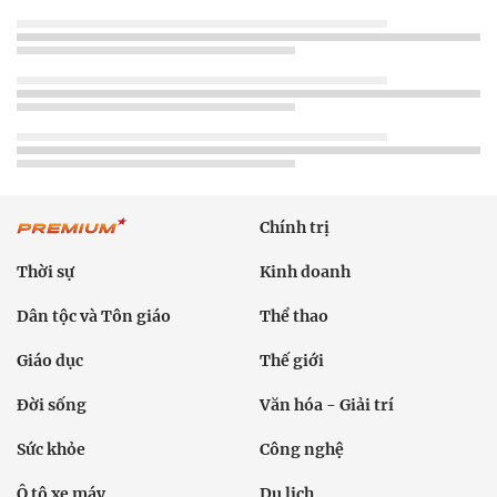
Chính trị
Thời sự
Kinh doanh
Dân tộc và Tôn giáo
Thể thao
Giáo dục
Thế giới
Đời sống
Văn hóa - Giải trí
Sức khỏe
Công nghệ
Ô tô xe máy
Du lịch