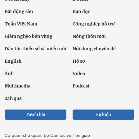
Bất động sản
Bạn đọc
Tuần Việt Nam
Công nghiệp hỗ trợ
Giảm nghèo bền vững
Nông thôn mới
Dân tộc thiểu số và miền núi
Nội dung chuyên đề
English
Hồ sơ
Ảnh
Video
Multimedia
Podcast
24h qua
Tuyến bài
Sự kiện
Cơ quan chủ quản: Bộ Dân tộc và Tôn giáo