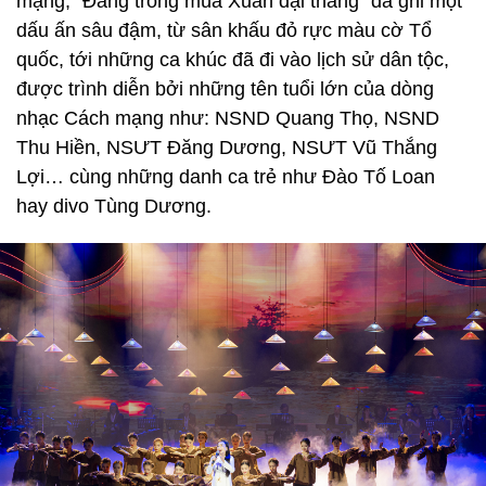
mạng, "Đảng trong mùa Xuân đại thắng" đã ghi một
dấu ấn sâu đậm, từ sân khấu đỏ rực màu cờ Tổ
quốc, tới những ca khúc đã đi vào lịch sử dân tộc,
được trình diễn bởi những tên tuổi lớn của dòng
nhạc Cách mạng như: NSND Quang Thọ, NSND
Thu Hiền, NSƯT Đăng Dương, NSƯT Vũ Thắng
Lợi… cùng những danh ca trẻ như Đào Tố Loan
hay divo Tùng Dương.