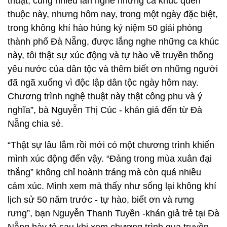
thuật, cũng nhiều lần nghe những ca khúc quen
thuộc này, nhưng hôm nay, trong một ngày đặc biệt,
trong không khí hào hùng kỷ niệm 50 giải phóng
thành phố Đà Nẵng, được lắng nghe những ca khúc
này, tôi thật sự xúc động và tự hào về truyền thống
yêu nước của dân tộc và thêm biết ơn những người
đã ngã xuống vì độc lập dân tộc ngày hôm nay.
Chương trình nghệ thuật này thật công phu và ý
nghĩa”, bà Nguyễn Thị Cúc - khán giả đến từ Đà
Nẵng chia sẻ.
“Thật sự lâu lắm rồi mới có một chương trình khiến
mình xúc động đến vậy. “Đảng trong mùa xuân đại
thắng” không chỉ hoành tráng mà còn quá nhiều
cảm xúc. Mình xem mà thấy như sống lại không khí
lịch sử 50 năm trước - tự hào, biết ơn và rưng
rưng”, bạn Nguyễn Thanh Tuyền -khán giả trẻ tại Đà