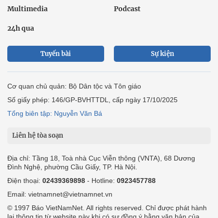
Multimedia
Podcast
24h qua
Tuyến bài
Sự kiện
Cơ quan chủ quản: Bộ Dân tộc và Tôn giáo
Số giấy phép: 146/GP-BVHTTDL, cấp ngày 17/10/2025
Tổng biên tập: Nguyễn Văn Bá
Liên hệ tòa soạn
Địa chỉ: Tầng 18, Toà nhà Cục Viễn thông (VNTA), 68 Dương
Đình Nghệ, phường Cầu Giấy, TP. Hà Nội.
Điện thoại:
02439369898
- Hotline:
0923457788
Email: vietnamnet@vietnamnet.vn
© 1997 Báo VietNamNet. All rights reserved. Chỉ được phát hành
lại thông tin từ website này khi có sự đồng ý bằng văn bản của