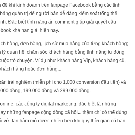
n đề khi kinh doanh trên fanpage Facebook bằng các tính
 bảng quản trị để người bán dễ dàng kiểm soát tổng thể
h. Đặc biệt tính năng ẩn comment giúp giải quyết câu
book khá nan giải hiện nay.
ách hàng, đơn hàng, lịch sử mua hàng của từng khách hàng;
n lý quan hệ, chăm sóc khách hàng bằng tính năng tự động
 cuộc trò chuyện. Ví dụ như khách hàng Vip, khách hàng cũ,
 khách hàng hoặc đơn hàng...
n trải nghiệm (miễn phí cho 1,000 conversion đầu tiên) và
9.000 đồng, 199.000 đồng và 299.000 đồng.
line, các công ty digital marketing, đặc biệt là những
ay những fanpage cộng đồng xã hội... thậm chí có thể dùng
đổi với fan hâm mộ được nhiều hơn khi quỹ thời gian có hạn