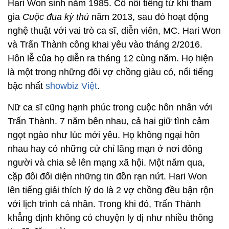
Hari Won sinh năm 1985. Cô nổi tiếng từ khi tham
gia
Cuộc đua kỳ thú
năm 2013, sau đó hoạt động
nghệ thuật với vai trò ca sĩ, diễn viên, MC. Hari Won
và Trấn Thành công khai yêu vào tháng 2/2016.
Hôn lễ của họ diễn ra tháng 12 cùng năm. Họ hiện
là một trong những đôi vợ chồng giàu có, nổi tiếng
bậc nhất
showbiz Việt
.
Nữ ca sĩ cũng hạnh phúc trong cuộc hôn nhân với
Trấn Thành. 7 năm bên nhau, cả hai giữ tình cảm
ngọt ngào như lúc mới yêu. Họ không ngại hôn
nhau hay có những cử chỉ lãng mạn ở nơi đông
người và chia sẻ lên mạng xã hội. Một năm qua,
cặp đôi đối diện những tin đồn rạn nứt. Hari Won
lên tiếng giải thích lý do là 2 vợ chồng đều bận rộn
với lịch trình cá nhân. Trong khi đó, Trấn Thành
khẳng định không có chuyện ly dị như nhiều thông