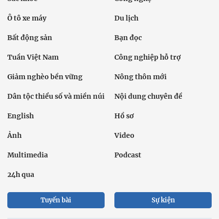
Ô tô xe máy
Du lịch
Bất động sản
Bạn đọc
Tuần Việt Nam
Công nghiệp hỗ trợ
Giảm nghèo bền vững
Nông thôn mới
Dân tộc thiểu số và miền núi
Nội dung chuyên đề
English
Hồ sơ
Ảnh
Video
Multimedia
Podcast
24h qua
Tuyến bài
Sự kiện