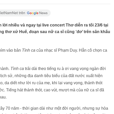
ời nhiều và ngay tại live concert Thơ diễn ra tối 23/6 tại
g thơ xứ Huế, đoạn sau nữ ca sĩ cũng ‘đơ’ trên sân khấu
chìm vào bản
Tình ca
của nhạc sĩ Phạm Duy. Hẳn cô chọn ca
thành.
Tình ca
trải dài theo tiếng ru à ơi vang vọng ngàn đời
ch sử, những địa danh tiêu biểu của đất nước xuất hiện
o, da diết như lời ru của mẹ, khi lại vang vọng, thánh thót
c. Tiếng hát thánh thót, cao vút, mượt mà của nữ ca sĩ đã
hau.
ây 70 năm - thời gian dài như một đời người, nhưng sự hòa