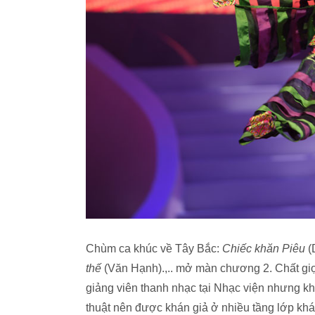
Chùm ca khúc về Tây Bắc:
Chiếc khăn Piêu
(
thế
(Văn Hạnh).,.. mở màn chương 2. Chất giọ
giảng viên thanh nhạc tại Nhạc viện nhưng kh
thuật nên được khán giả ở nhiều tầng lớp khá