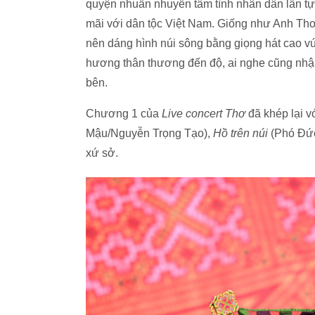
quyện nhuần nhuyễn tâm tình nhân dân lẫn tự 
mãi với dân tộc Việt Nam. Giống như Anh Thơ
nên dáng hình núi sông bằng giọng hát cao vú
hương thân thương đến độ, ai nghe cũng nhận
bên.
Chương 1 của
Live concert Thơ
đã khép lại v
Mậu/Nguyễn Trọng Tạo),
Hồ trên núi
(Phó Đức
xứ sở.