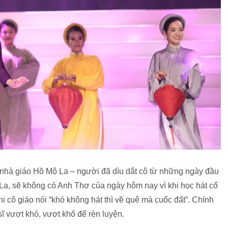
o nhà giáo Hồ Mộ La – người đã dìu dắt cô từ những ngày đầu
La, sẽ không có Anh Thơ của ngày hôm nay vì khi học hát cổ
 cô giáo nói “khó không hát thì về quê mà cuốc đất”. Chính
 vượt khó, vượt khổ để rèn luyện.