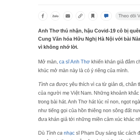
Anh Thơ thú nhận, hậu Covid-19 cô bị quên l
Cung Văn hóa Hữu Nghị Hà Nội với bài Nàn
vì không nhớ lời.
Mở màn,
ca sĩ Anh Thơ
khiến khán giả đắm 
khúc mở màn này là có ý riêng của mình.
Tình ca
được yêu thích vì ca từ giản dị, chân 
của người mẹ Việt Nam. Những khoảnh khắc lị
trong bài hát. Anh Thơ hát lúc nỉ non, ngọt ngà
như tiếng gọi của hồn thiêng non sông đất nướ
đưa khán giả tới những miền cảm xúc khác n
Dù
Tình ca
nhạc
sĩ Phạm Duy sáng tác cách đ