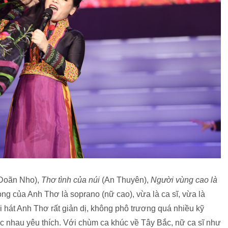
Doãn Nho),
Thơ tình của núi
(An Thuyên),
Người vùng cao là
ng của Anh Thơ là soprano (nữ cao), vừa là ca sĩ, vừa là
i hát Anh Thơ rất giản dị, không phô trương quá nhiều kỹ
c nhau yêu thích. Với chùm ca khúc về Tây Bắc, nữ ca sĩ như