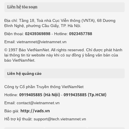
Liên hệ tòa soạn
Địa chỉ: Tầng 18, Toà nhà Cục Viễn thông (VNTA), 68 Dương
Đình Nghệ, phường Cầu Giấy, TP. Hà Nội.
Điện thoại:
02439369898
- Hotline:
0923457788
Email: vietnamnet@vietnamnet.vn
© 1997 Báo VietNamNet. All rights reserved. Chỉ được phát hành
lại thông tin từ website này khi có sự đồng ý bằng văn bản của
báo VietNamNet.
Liên hệ quảng cáo
Công ty Cổ phần Truyền thông VietNamNet
0919405885 (Hà Nội)
0919435885 (Tp.HCM)
Hotline:
-
Email: contact@vietnamnet.vn
http://vads.vn
Báo giá:
Hỗ trợ kỹ thuật: support@tech.vietnamnet.vn