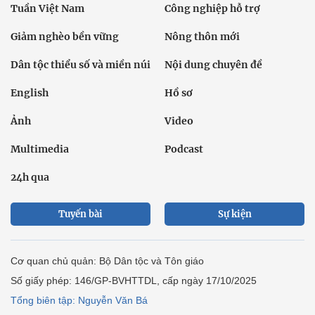
Tuần Việt Nam
Công nghiệp hỗ trợ
Giảm nghèo bền vững
Nông thôn mới
Dân tộc thiểu số và miền núi
Nội dung chuyên đề
English
Hồ sơ
Ảnh
Video
Multimedia
Podcast
24h qua
Tuyến bài
Sự kiện
Cơ quan chủ quản: Bộ Dân tộc và Tôn giáo
Số giấy phép: 146/GP-BVHTTDL, cấp ngày 17/10/2025
Tổng biên tập: Nguyễn Văn Bá