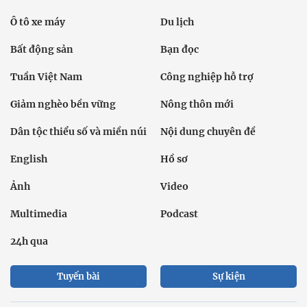
Ô tô xe máy
Du lịch
Bất động sản
Bạn đọc
Tuần Việt Nam
Công nghiệp hỗ trợ
Giảm nghèo bền vững
Nông thôn mới
Dân tộc thiểu số và miền núi
Nội dung chuyên đề
English
Hồ sơ
Ảnh
Video
Multimedia
Podcast
24h qua
Tuyến bài
Sự kiện