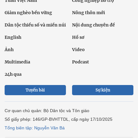
Tuần Việt Nam
Công nghiệp hỗ trợ
Giảm nghèo bền vững
Nông thôn mới
Dân tộc thiểu số và miền núi
Nội dung chuyên đề
English
Hồ sơ
Ảnh
Video
Multimedia
Podcast
24h qua
Tuyến bài
Sự kiện
Cơ quan chủ quản: Bộ Dân tộc và Tôn giáo
Số giấy phép: 146/GP-BVHTTDL, cấp ngày 17/10/2025
Tổng biên tập: Nguyễn Văn Bá