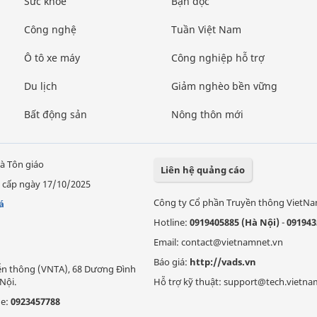
Sức khỏe
Bạn đọc
Công nghệ
Tuần Việt Nam
Ô tô xe máy
Công nghiệp hỗ trợ
Du lịch
Giảm nghèo bền vững
Bất động sản
Nông thôn mới
à Tôn giáo
Liên hệ quảng cáo
 cấp ngày 17/10/2025
Công ty Cổ phần Truyền thông VietN
á
Hotline:
0919405885 (Hà Nội)
-
091943
Email: contact@vietnamnet.vn
Báo giá:
http://vads.vn
Viễn thông (VNTA), 68 Dương Đình
Nội.
Hỗ trợ kỹ thuật: support@tech.vietna
ne:
0923457788