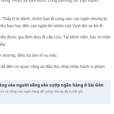
ên hông TAND thị xã Phước Long (đường Sư Vạn Hạnh,
 D. Thấy D bị đánh, nhóm bạn đi cùng vào can ngăn nhưng bị
iều bạn học đến can ngăn thì nhóm của Vinh lên xe bỏ đi.
c nên được gia đình đưa đi cấp cứu. Tại bệnh viện, bác sĩ chẩn
gày.
rường, điều tra làm rõ vụ việc.
 đã đến cơ quan công an đầu thú, khai nhận hành vi phạm
ăng vào người xông vào cướp ngân hàng ở Sài Gòn
ời và xông vào ngân hàng để cướp nhưng đã bị bắt giữ.