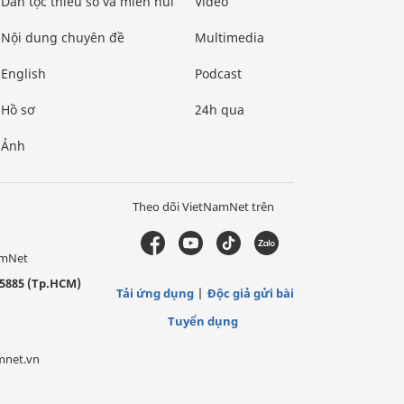
Dân tộc thiểu số và miền núi
Video
Nội dung chuyên đề
Multimedia
English
Podcast
Hồ sơ
24h qua
Ảnh
Theo dõi VietNamNet trên
amNet
5885 (Tp.HCM)
Tải ứng dụng
Độc giả gửi bài
Tuyển dụng
mnet.vn