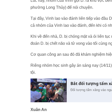
Lúc này, nhóm của Vinh gọi D. ra khu vực b
phường Long Thủy) để nói chuyện.
Tại đây, Vinh lao vào đánh liên tiếp vào đầu
cả nhóm của Vinh lao vào đánh, đến khi có nh
Khi về đến nhà, D. bị chóng mặt và ói liên tụ
đoán D. bị chết não và tử vong vào tối cùng n
Cơ quan công an sau đó đã khám nghiệm hiện t
Riêng nhóm học sinh gây án sáng nay (14/11)
tội.
Bắt đối tượng tẩm x
Đối tượng tẩm xăng vào ngư
Xuân An