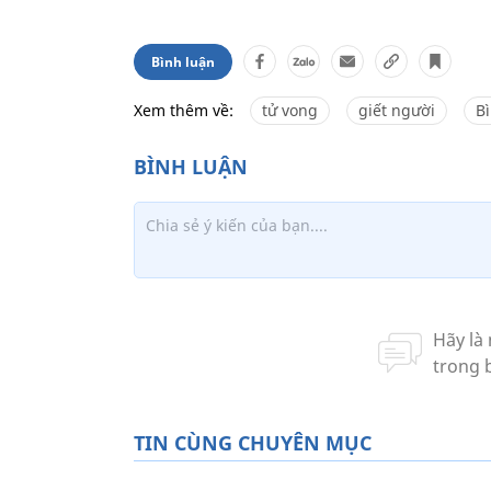
Bình luận
Xem thêm về:
tử vong
giết người
B
TIN CÙNG CHUYÊN MỤC