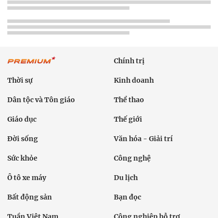
Chính trị
Thời sự
Kinh doanh
Dân tộc và Tôn giáo
Thể thao
Giáo dục
Thế giới
Đời sống
Văn hóa - Giải trí
Sức khỏe
Công nghệ
Ô tô xe máy
Du lịch
Bất động sản
Bạn đọc
Tuần Việt Nam
Công nghiệp hỗ trợ