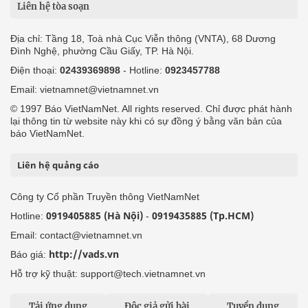
Liên hệ tòa soạn
Địa chỉ: Tầng 18, Toà nhà Cục Viễn thông (VNTA), 68 Dương
Đình Nghệ, phường Cầu Giấy, TP. Hà Nội.
Điện thoại:
02439369898
- Hotline:
0923457788
Email: vietnamnet@vietnamnet.vn
© 1997 Báo VietNamNet. All rights reserved. Chỉ được phát hành
lại thông tin từ website này khi có sự đồng ý bằng văn bản của
báo VietNamNet.
Liên hệ quảng cáo
Công ty Cổ phần Truyền thông VietNamNet
0919405885 (Hà Nội)
0919435885 (Tp.HCM)
Hotline:
-
Email: contact@vietnamnet.vn
http://vads.vn
Báo giá:
Hỗ trợ kỹ thuật: support@tech.vietnamnet.vn
Tải ứng dụng
Độc giả gửi bài
Tuyển dụng