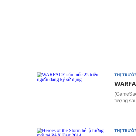
THỊ TRƯỜ
WARFAC
(GameSao)
tượng sau
THỊ TRƯỜ