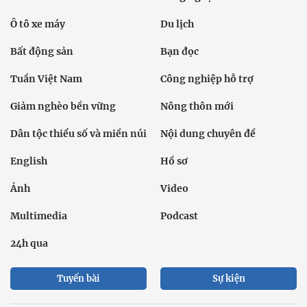
Ô tô xe máy
Du lịch
Bất động sản
Bạn đọc
Tuần Việt Nam
Công nghiệp hỗ trợ
Giảm nghèo bền vững
Nông thôn mới
Dân tộc thiểu số và miền núi
Nội dung chuyên đề
English
Hồ sơ
Ảnh
Video
Multimedia
Podcast
24h qua
Tuyến bài
Sự kiện