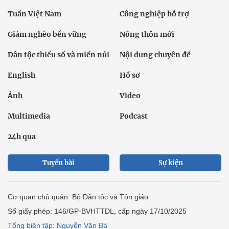
Tuần Việt Nam
Công nghiệp hỗ trợ
Giảm nghèo bền vững
Nông thôn mới
Dân tộc thiểu số và miền núi
Nội dung chuyên đề
English
Hồ sơ
Ảnh
Video
Multimedia
Podcast
24h qua
Tuyến bài
Sự kiện
Cơ quan chủ quản: Bộ Dân tộc và Tôn giáo
Số giấy phép: 146/GP-BVHTTDL, cấp ngày 17/10/2025
Tổng biên tập: Nguyễn Văn Bá