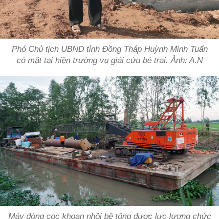
Phó Chủ tịch UBND tỉnh Đồng Tháp Huỳnh Minh Tuấn
có mặt tại hiện trường vụ giải cứu bé trai. Ảnh: A.N
Máy đóng cọc khoan nhồi bê tông được lực lượng chức