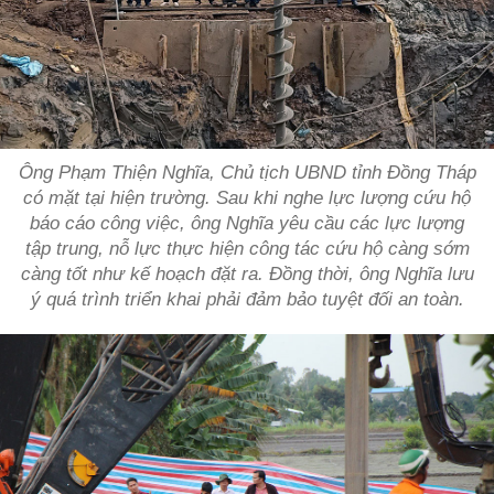
Ông Phạm Thiện Nghĩa, Chủ tịch UBND tỉnh Đồng Tháp
có mặt tại hiện trường. Sau khi nghe lực lượng cứu hộ
báo cáo công việc, ông Nghĩa yêu cầu các lực lượng
tập trung, nỗ lực thực hiện công tác cứu hộ càng sớm
càng tốt như kế hoạch đặt ra. Đồng thời, ông Nghĩa lưu
ý quá trình triển khai phải đảm bảo tuyệt đối an toàn.