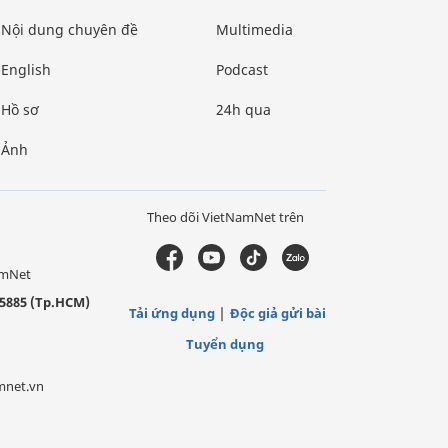
Nội dung chuyên đề
Multimedia
English
Podcast
Hồ sơ
24h qua
Ảnh
Theo dõi VietNamNet trên
amNet
5885 (Tp.HCM)
Tải ứng dụng
Độc giả gửi bài
Tuyển dụng
mnet.vn