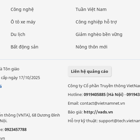
Công nghệ
Tuần Việt Nam
Ô tô xe máy
Công nghiệp hỗ trợ
Du lịch
Giảm nghèo bền vững
Bất động sản
Nông thôn mới
à Tôn giáo
Liên hệ quảng cáo
 cấp ngày 17/10/2025
Công ty Cổ phần Truyền thông VietN
á
Hotline:
0919405885 (Hà Nội)
-
091943
Email: contact@vietnamnet.vn
Báo giá:
http://vads.vn
Viễn thông (VNTA), 68 Dương Đình
Nội.
Hỗ trợ kỹ thuật: support@tech.vietna
ne:
0923457788
.vn