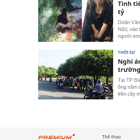
Tình ti
tỷ
Doãn Văn
Nội), vào
người em 
THỜI SỰ
Nghi án
trường
Tại TP Bi
ông nằm ch
trên cây m
Thể thao