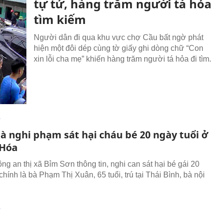
tự tử, hàng trăm người tá hỏa
tìm kiếm
Người dân đi qua khu vực chợ Cầu bất ngờ phát
hiện một đôi dép cùng tờ giấy ghi dòng chữ “Con
xin lỗi cha mẹ” khiến hàng trăm người tá hỏa đi tìm.
T
là nghi phạm sát hại cháu bé 20 ngày tuổi ở
 Hóa
ng an thị xã Bỉm Sơn thông tin, nghi can sát hại bé gái 20
chính là bà Phạm Thị Xuân, 65 tuổi, trú tại Thái Bình, bà nội
T