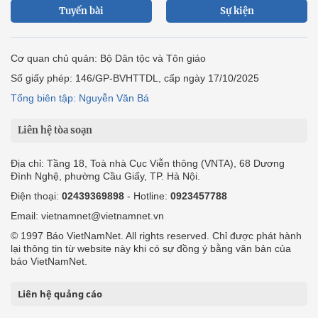
Tuyến bài
Sự kiện
Cơ quan chủ quản: Bộ Dân tộc và Tôn giáo
Số giấy phép: 146/GP-BVHTTDL, cấp ngày 17/10/2025
Tổng biên tập: Nguyễn Văn Bá
Liên hệ tòa soạn
Địa chỉ: Tầng 18, Toà nhà Cục Viễn thông (VNTA), 68 Dương
Đình Nghệ, phường Cầu Giấy, TP. Hà Nội.
Điện thoại:
02439369898
- Hotline:
0923457788
Email: vietnamnet@vietnamnet.vn
© 1997 Báo VietNamNet. All rights reserved. Chỉ được phát hành
lại thông tin từ website này khi có sự đồng ý bằng văn bản của
báo VietNamNet.
Liên hệ quảng cáo