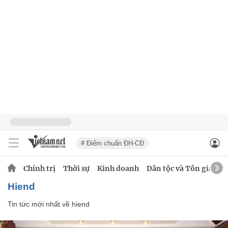
# Điểm chuẩn ĐH-CĐ
Chính trị
Thời sự
Kinh doanh
Dân tộc và Tôn giáo
hiend
Tin tức mới nhất về
hiend