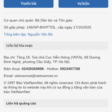
Tuyến bài
Sự kiện
Cơ quan chủ quản: Bộ Dân tộc và Tôn giáo
Số giấy phép: 146/GP-BVHTTDL, cấp ngày 17/10/2025
Tổng biên tập: Nguyễn Văn Bá
Liên hệ tòa soạn
Địa chỉ: Tầng 18, Toà nhà Cục Viễn thông (VNTA), 68 Dương
Đình Nghệ, phường Cầu Giấy, TP. Hà Nội.
Điện thoại:
02439369898
- Hotline:
0923457788
Email: vietnamnet@vietnamnet.vn
© 1997 Báo VietNamNet. All rights reserved. Chỉ được phát hành
lại thông tin từ website này khi có sự đồng ý bằng văn bản của
báo VietNamNet.
Liên hệ quảng cáo