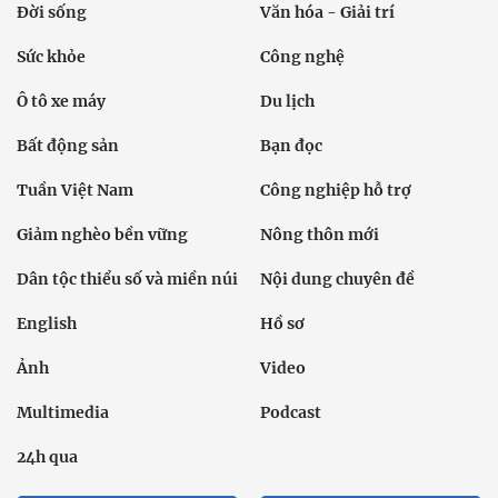
Đời sống
Văn hóa - Giải trí
Sức khỏe
Công nghệ
Ô tô xe máy
Du lịch
Bất động sản
Bạn đọc
Tuần Việt Nam
Công nghiệp hỗ trợ
Giảm nghèo bền vững
Nông thôn mới
Dân tộc thiểu số và miền núi
Nội dung chuyên đề
English
Hồ sơ
Ảnh
Video
Multimedia
Podcast
24h qua