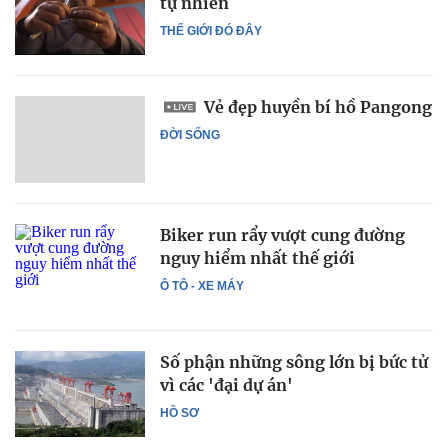
tự nhiên
THẾ GIỚI ĐÓ ĐÂY
Vẻ đẹp huyền bí hồ Pangong
ĐỜI SỐNG
Biker run rẩy vượt cung đường
nguy hiểm nhất thế giới
Ô TÔ - XE MÁY
Số phận những sông lớn bị bức tử
vì các 'đại dự án'
HỒ SƠ