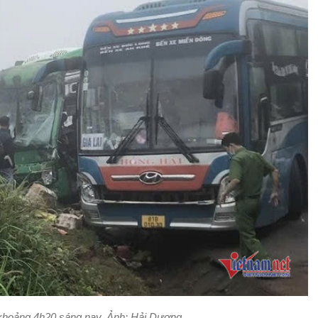
 khoảng 4h20 sáng nay. Ảnh: Hải Dương