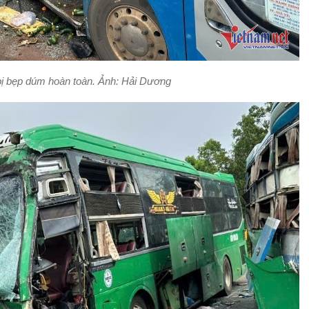
bị bẹp dúm hoàn toàn. Ảnh: Hải Dương