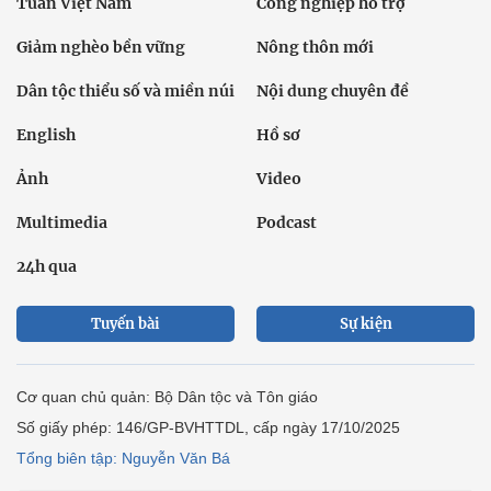
Tuần Việt Nam
Công nghiệp hỗ trợ
Giảm nghèo bền vững
Nông thôn mới
Dân tộc thiểu số và miền núi
Nội dung chuyên đề
English
Hồ sơ
Ảnh
Video
Multimedia
Podcast
24h qua
Tuyến bài
Sự kiện
Cơ quan chủ quản: Bộ Dân tộc và Tôn giáo
Số giấy phép: 146/GP-BVHTTDL, cấp ngày 17/10/2025
Tổng biên tập: Nguyễn Văn Bá