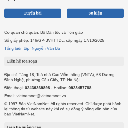
Tuyến bài
Sự kiện
Cơ quan chủ quản: Bộ Dân tộc và Tôn giáo
Số giấy phép: 146/GP-BVHTTDL, cấp ngày 17/10/2025
Tổng biên tập: Nguyễn Văn Bá
Liên hệ tòa soạn
Địa chỉ: Tầng 18, Toà nhà Cục Viễn thông (VNTA), 68 Dương
Đình Nghệ, phường Cầu Giấy, TP. Hà Nội.
Điện thoại:
02439369898
- Hotline:
0923457788
Email: vietnamnet@vietnamnet.vn
© 1997 Báo VietNamNet. All rights reserved. Chỉ được phát hành
lại thông tin từ website này khi có sự đồng ý bằng văn bản của
báo VietNamNet.
Liên hệ quảng cáo