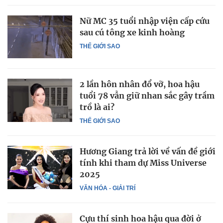
Nữ MC 35 tuổi nhập viện cấp cứu
sau cú tông xe kinh hoàng
THẾ GIỚI SAO
2 lần hôn nhân đổ vỡ, hoa hậu
tuổi 78 vẫn giữ nhan sắc gây trầm
trồ là ai?
THẾ GIỚI SAO
Hương Giang trả lời về vấn đề giới
tính khi tham dự Miss Universe
2025
VĂN HÓA - GIẢI TRÍ
Cựu thí sinh hoa hậu qua đời ở