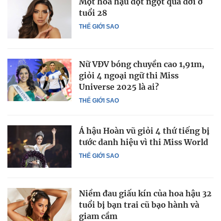
Một hoa hậu đột ngột qua đời ở
tuổi 28
THẾ GIỚI SAO
Nữ VĐV bóng chuyền cao 1,91m,
giỏi 4 ngoại ngữ thi Miss
Universe 2025 là ai?
THẾ GIỚI SAO
Á hậu Hoàn vũ giỏi 4 thứ tiếng bị
tước danh hiệu vì thi Miss World
THẾ GIỚI SAO
Niềm đau giấu kín của hoa hậu 32
tuổi bị bạn trai cũ bạo hành và
giam cầm