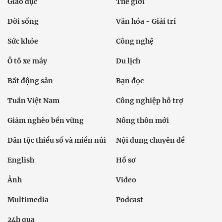
Giáo dục
Thế giới
Đời sống
Văn hóa - Giải trí
Sức khỏe
Công nghệ
Ô tô xe máy
Du lịch
Bất động sản
Bạn đọc
Tuần Việt Nam
Công nghiệp hỗ trợ
Giảm nghèo bền vững
Nông thôn mới
Dân tộc thiểu số và miền núi
Nội dung chuyên đề
English
Hồ sơ
Ảnh
Video
Multimedia
Podcast
24h qua