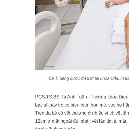
Bé T. đang được điều trị tại khoa Điều trị
PGS.TS.BS Tạ Anh Tuấn - Trưởng khoa Điều tr
bác sĩ thấy trẻ có biểu hiện hôn mê, suy hô hấ
Trên da bé có vết thương ở nhiều vị trí: vết l
12cm ở mặt ngoài đùi phải; vết lằn tím tụ máu