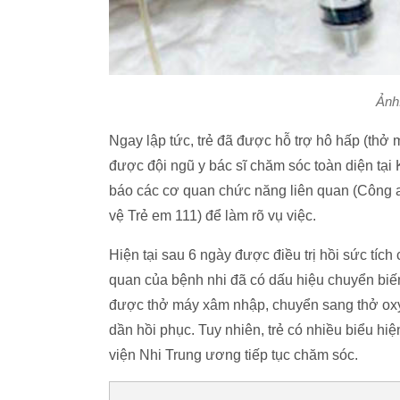
Ảnh
Ngay lập tức, trẻ đã được hỗ trợ hô hấp (thở m
được đội ngũ y bác sĩ chăm sóc toàn diện tại 
báo các cơ quan chức năng liên quan (Công 
vệ Trẻ em 111) để làm rõ vụ việc.
Hiện tại sau 6 ngày được điều trị hồi sức tíc
quan của bệnh nhi đã có dấu hiệu chuyển biế
được thở máy xâm nhập, chuyển sang thở oxy 
dần hồi phục. Tuy nhiên, trẻ có nhiều biểu hiệ
viện Nhi Trung ương tiếp tục chăm sóc.