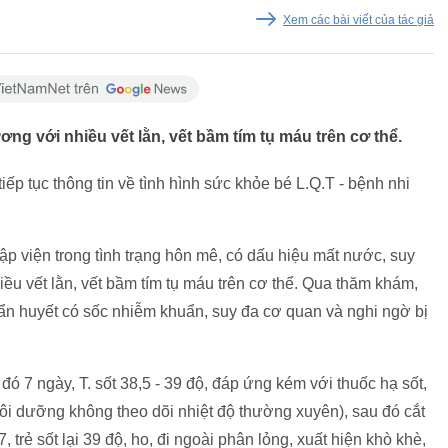
Xem các bài viết của tác giả
g với nhiều vết lằn, vết bầm tím tụ máu trên cơ thể.
ếp tục thông tin về tình hình sức khỏe bé L.Q.T - bệnh nhi
ập viện trong tình trạng hôn mê, có dấu hiệu mất nước, suy
ều vết lằn, vết bầm tím tụ máu trên cơ thể. Qua thăm khám,
n huyết có sốc nhiễm khuẩn, suy đa cơ quan và nghi ngờ bị
đó 7 ngày, T. sốt 38,5 - 39 độ, đáp ứng kém với thuốc hạ sốt,
uôi dưỡng không theo dõi nhiệt độ thường xuyên), sau đó cắt
 trẻ sốt lại 39 độ, ho, đi ngoài phân lỏng, xuất hiện khò khè,