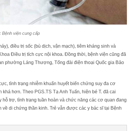
: Bệnh viện cung cấp
áy), điều trị sốc (bù dịch, vận mạch), tiêm kháng sinh và
Khoa Điều trị tích cực nội khoa. Đồng thời, bệnh viện cũng đã
an phường Láng Thượng, Tổng đài điện thoại Quốc gia Bảo
h cực, tình trạng nhiễm khuẩn huyết biến chứng suy đa cơ
n khá hơn. Theo PGS.TS Tạ Anh Tuấn, hiện bé T. đã cai
hỗ trợ, tình trạng tuần hoàn và chức năng các cơ quan đang
n về di chứng thần kinh. Trẻ vẫn được các y bác sĩ tại Bệnh