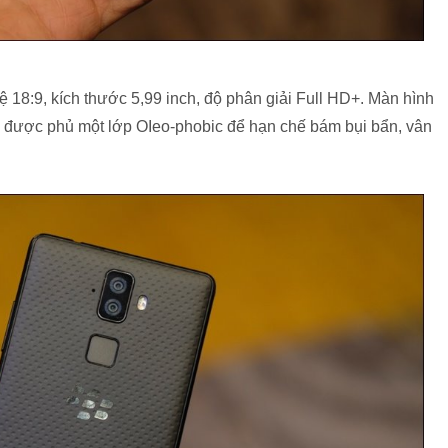
ệ 18:9, kích thước 5,99 inch, độ phân giải Full HD+. Màn hình
5 được phủ một lớp OIeo-phobic để hạn chế bám bụi bẩn, vân