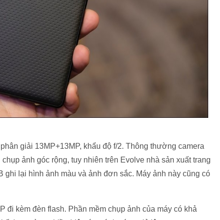
ộ phân giải 13MP+13MP, khẩu độ f/2. Thông thường camera
hụp ảnh góc rộng, tuy nhiên trên Evolve nhà sản xuất trang
 ghi lại hình ảnh màu và ảnh đơn sắc. Máy ảnh này cũng có
P đi kèm đèn flash. Phần mềm chụp ảnh của máy có khả